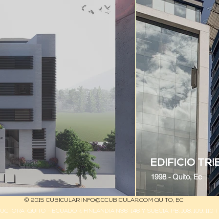
EDIFICIO TR
1998 - Quito, Ec
© 2015 CUBICULAR
INFO@CCUBICULAR.COM
QUITO, EC
TORA QUITO - ECUADOR, FINLANDIA N36-146 Y SUECIA, PB, 108, 109, 110 